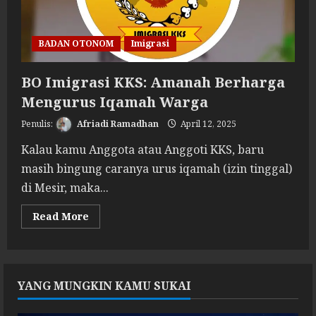
BADAN OTONOM
Imigrasi
BO Imigrasi KKS: Amanah Berharga
Mengurus Iqamah Warga
Afriadi Ramadhan
April 12, 2025
Kalau kamu Anggota atau Anggoti KKS, baru
masih bingung caranya urus iqamah (izin tinggal)
di Mesir, maka...
Read
Read More
more
about
BO
Imigrasi
KKS:
Amanah
YANG MUNGKIN KAMU SUKAI
Berharga
Mengurus
Iqamah
Warga