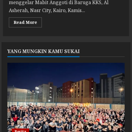
menggelar Mabit Anggoti di Baruga KKS, Al
Asherah, Nasr City, Kairo, Kamis...
Read
Read More
more
about
Mabit
Anggoti:
Berdaya
untuk
YANG MUNGKIN KAMU SUKAI
KKS
dan
Masyarakat
Berita