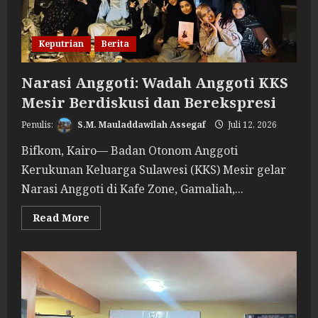
Keputrian
Berita
Narasi Anggoti: Wadah Anggoti KKS
Mesir Berdiskusi dan Berekspresi
S.M. Mauladdawilah Assegaf
Juli 12, 2026
Bifkom, Kairo— Badan Otonom Anggoti
Kerukunan Keluarga Sulawesi (KKS) Mesir gelar
Narasi Anggoti di Kafe Zone, Gamaliah,...
Read
Read More
more
about
Narasi
Anggoti:
Wadah
Anggoti
KKS
Mesir
Berdiskusi
dan