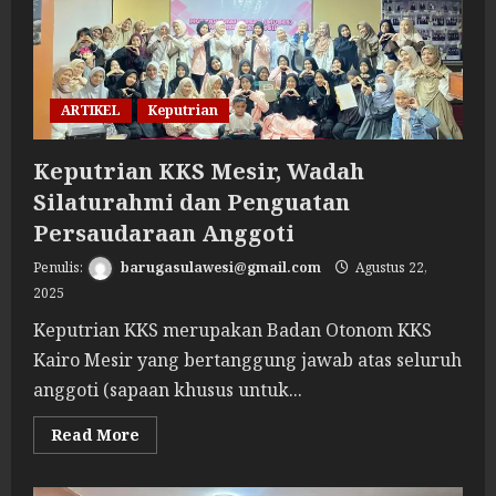
Berekspresi
ARTIKEL
Keputrian
Keputrian KKS Mesir, Wadah
Silaturahmi dan Penguatan
Persaudaraan Anggoti
barugasulawesi@gmail.com
Agustus 22,
2025
Keputrian KKS merupakan Badan Otonom KKS
Kairo Mesir yang bertanggung jawab atas seluruh
anggoti (sapaan khusus untuk...
Read
Read More
more
about
Keputrian
KKS