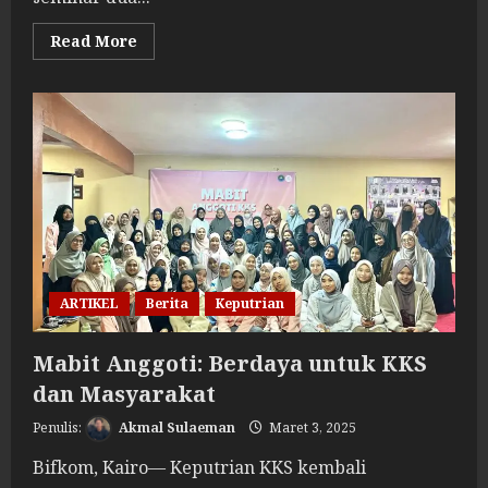
Read
Read More
more
about
Keputrian
KKS
Mesir
Gelar
Seminar
Medis
dan
Syariah,
Angkat
Isu
Kesehatan
Perempuan
ARTIKEL
Berita
Keputrian
Mabit Anggoti: Berdaya untuk KKS
dan Masyarakat
Akmal Sulaeman
Maret 3, 2025
Bifkom, Kairo— Keputrian KKS kembali