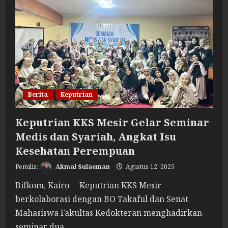
Mesir,
Wadah
Silaturahmi
dan
Penguatan
Persaudaraan
Anggoti
Berita
Keputrian
Keputrian KKS Mesir Gelar Seminar
Medis dan Syariah, Angkat Isu
Kesehatan Perempuan
Akmal Sulaeman
Agustus 12, 2025
Bifkom, Kairo— Keputrian KKS Mesir
berkolaborasi dengan BO Takaful dan Senat
Mahasiswa Fakultas Kedokteran menghadirkan
seminar dua...