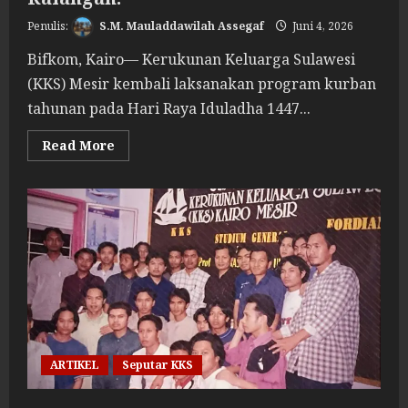
S.M. Mauladdawilah Assegaf
Juni 4, 2026
Bifkom, Kairo— Kerukunan Keluarga Sulawesi
(KKS) Mesir kembali laksanakan program kurban
tahunan pada Hari Raya Iduladha 1447...
Read
Read More
more
about
KKS
Mesir
Kembali
Laksanakan
Kurban,
Libatkan
Beragam
Kalangan.
ARTIKEL
Seputar KKS