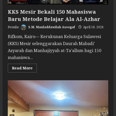
KKS Mesir Bekali 150 Mahasiswa
Baru Metode Belajar Ala Al-Azhar
S.M. Mauladdawilah Assegaf
April 18, 2026
Bifkom, Kairo— Kerukunan Keluarga Sulawesi
(KKS) Mesir selenggarakan Daurah Mabadi’
Asyarah dan Manhajiyyah at-Ta’allum bagi 150
mahasiswa...
Read
Read More
more
about
KKS
Mesir
Bekali
150
Mahasiswa
Baru
Metode
Belajar
Ala
Al-
Azhar