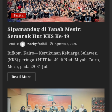
Berita
Sipamandaq di Tanah Mesir:
Semarak Hut KKS Ke-49
zacky fadhil
Agustus 5, 2026
Bifkom, Kairo— Kerukunan Keluarga Sulawesi
(KKS) peringati HUT ke-49 di Nadi Miyah, Cairo,
Mesir, pada 29-31 Juli...
Read
Read More
more
about
Sipamandaq
di
Tanah
Mesir:
Semarak
Hut
KKS
Ke-