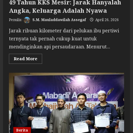
49 Tahun KKS Mesir: Jarak Hanyalah
Angka, Keluarga Adalah Nyawa
S.M. Mauladdawilah Assegaf
April 26, 2026
Jarak ribuan kilometer dari pelukan ibu pertiwi
ternyata tak pernah cukup kuat untuk
mendinginkan api persaudaraan. Menurut...
Read
Read More
more
about
49
Tahun
KKS
Mesir:
Jarak
Hanyalah
Angka,
Keluarga
Adalah
Nyawa
Berita