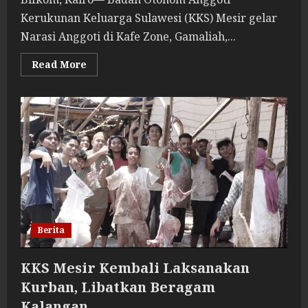
Kerukunan Keluarga Sulawesi (KKS) Mesir gelar
Narasi Anggoti di Kafe Zone, Gamaliah,...
Read
Read More
more
about
Narasi
Anggoti:
Wadah
Anggoti
KKS
Mesir
Berdiskusi
dan
Berekspresi
Berita
KKS Mesir Kembali Laksanakan
Kurban, Libatkan Beragam
Kalangan.