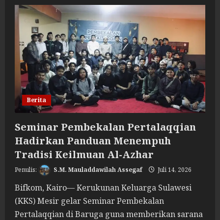
Dari
Madrasah
KKS
menuju
Majelis
Para
Masyaikh:
Wisuda
bukan
Acara
Seremonial
Semata
Berita
Seminar Pembekalan Pertalaqqian
Hadirkan Panduan Menempuh
Tradisi Keilmuan Al-Azhar
S.M. Mauladdawilah Assegaf
Juli 14, 2026
Bifkom, Kairo— Kerukunan Keluarga Sulawesi
(KKS) Mesir gelar Seminar Pembekalan
Pertalaqqian di Baruga guna memberikan sarana