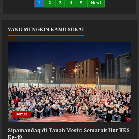
Menyapa:
Paginasi
1
2
3
4
5
Next
Kisah
Kebersamaan
KKS
pos
Mesir
di
Tanah
YANG MUNGKIN KAMU SUKAI
Rantau
Berita
Sipamandaq di Tanah Mesir: Semarak Hut KKS
Ke-49