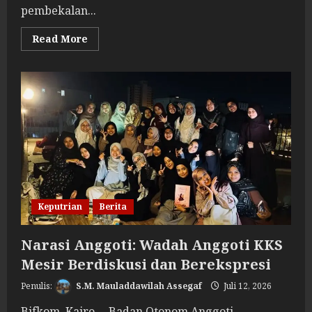
pembekalan...
Read
Read More
more
about
Seminar
Pembekalan
Pertalaqqian
Hadirkan
Panduan
Menempuh
Tradisi
Keilmuan
Al-
Azhar
Keputrian
Berita
Narasi Anggoti: Wadah Anggoti KKS
Mesir Berdiskusi dan Berekspresi
S.M. Mauladdawilah Assegaf
Juli 12, 2026
Bifkom, Kairo— Badan Otonom Anggoti