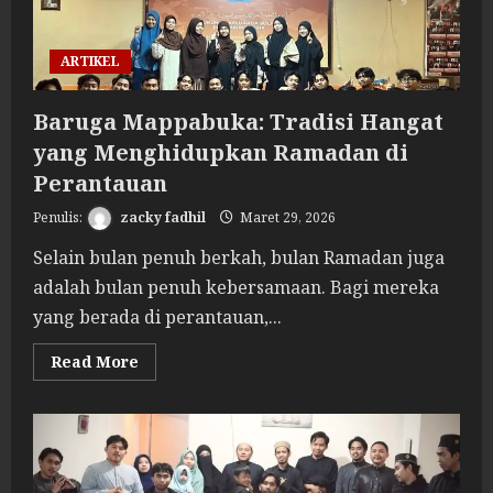
ARTIKEL
Baruga Mappabuka: Tradisi Hangat
yang Menghidupkan Ramadan di
Perantauan
zacky fadhil
Maret 29, 2026
Selain bulan penuh berkah, bulan Ramadan juga
adalah bulan penuh kebersamaan. Bagi mereka
yang berada di perantauan,...
Read
Read More
more
about
Baruga
Mappabuka:
Tradisi
Hangat
yang
Menghidupkan