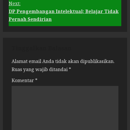
o
Next:
DP Pengembangan Intelektual; Belajar Tidak
n
Pernah Sendirian
t
i
Tinggalkan Balasan
n
Alamat email Anda tidak akan dipublikasikan.
Ruas yang wajib ditandai
*
u
Komentar
*
e
R
e
a