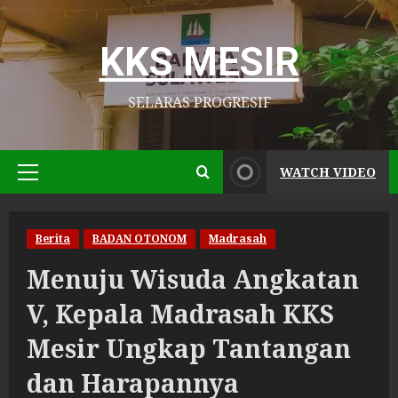
Skip
to
KKS MESIR
content
SELARAS PROGRESIF
WATCH VIDEO
Primary
Menu
Berita
BADAN OTONOM
Madrasah
Menuju Wisuda Angkatan
V, Kepala Madrasah KKS
Mesir Ungkap Tantangan
dan Harapannya