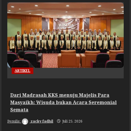
ARTIKEL
Dari Madrasah KKS menuju Majelis Para
Masyaikh: Wisuda bukan Acara Seremonial
Semata
zacky fadhil
Juli 25, 2026