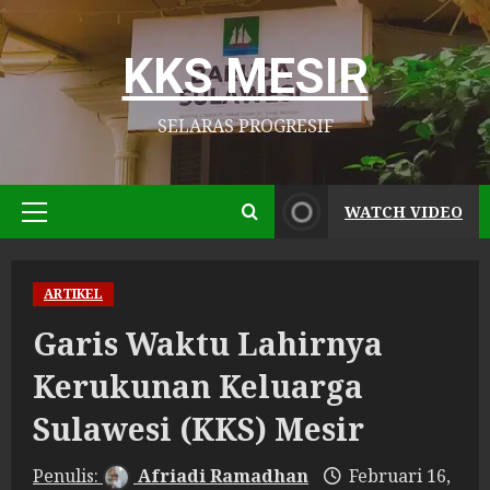
Skip
to
KKS MESIR
content
SELARAS PROGRESIF
WATCH VIDEO
Primary
Menu
ARTIKEL
Garis Waktu Lahirnya
Kerukunan Keluarga
Sulawesi (KKS) Mesir
Afriadi Ramadhan
Februari 16,