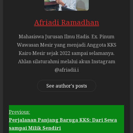
Afriadi Ramadhan
Mahasiswa Jurusan Ilmu Hadis. Ex. Pinum
Wawasan Mesir yang menjadi Anggota KKS
Kairo Mesir sejak 2022 sampai selamanya.
Ahlan silaturahmi melalui akun Instagram
@afriadii.i
See author's posts
Previous:
Perjalanan Panjang Baruga KKS: Dari Sewa
C
sampai Milik Sendiri