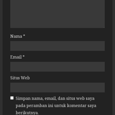
a
d
i
n
Nama
*
g
Email
*
Situs Web
Simpan nama, email, dan situs web saya
pada peramban ini untuk komentar saya
berikutnya.