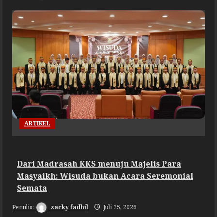
ARTIKEL
Dari Madrasah KKS menuju Majelis Para
Masyaikh: Wisuda bukan Acara Seremonial
Semata
zacky fadhil
Juli 25, 2026