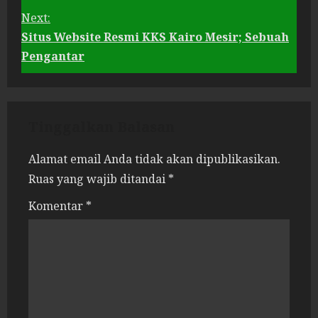
o
Next:
Situs Website Resmi KKS Kairo Mesir; Sebuah
n
Pengantar
t
i
Tinggalkan Balasan
n
Alamat email Anda tidak akan dipublikasikan.
Ruas yang wajib ditandai
*
u
Komentar
*
e
R
e